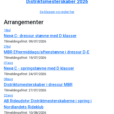
Distriktsmesterskaber 2026
Se klasser og regler her
Arrangementer
18
jul
Nexø C- dressur stævne med D klasser
Tilmeldingsfrist: 09/07/2026
29
jul
MBR Eftermiddags/aftenstævne i dressur D-E
Tilmeldingsfrist: 19/07/2026
01
aug
Nexø C - springstævne med D klasser
Tilmeldingsfrist: 24/07/2026
08
aug
Distriktsmesterskaber i dressur MBR
Tilmeldingsfrist: 27/07/2026
22
aug
AB Rideudstyr Distriktmesterskaberne i spring i
Nordlandets Rideklub
Tilmeldingsfrist: 10/08/2026