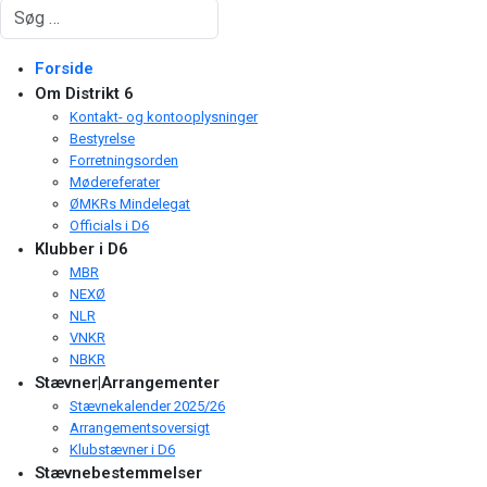
Søg
Forside
Om Distrikt 6
Kontakt- og kontooplysninger
Bestyrelse
Forretningsorden
Mødereferater
ØMKRs Mindelegat
Officials i D6
Klubber i D6
MBR
NEXØ
NLR
VNKR
NBKR
Stævner|Arrangementer
Stævnekalender 2025/26
Arrangementsoversigt
Klubstævner i D6
Stævnebestemmelser