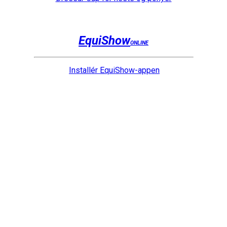
EquiShow
ONLINE
Installér EquiShow-appen