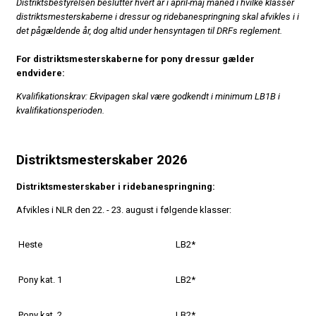
Distriktsbestyrelsen beslutter hvert år i april-maj måned i hvilke klasser
distriktsmesterskaberne i dressur og ridebanespringning skal afvikles i i
det pågældende år, dog altid under hensyntagen til DRFs reglement
.
For distriktsmesterskaberne for pony dressur gælder
endvidere:
Kvalifikationskrav: Ekvipagen skal være godkendt i minimum LB1B i
kvalifikationsperioden.
Distriktsmesterskaber 2026
Distriktsmesterskaber i ridebanespringning:
Afvikles i NLR den 22. - 23. august i følgende klasser:
Heste
LB2*
Pony kat. 1
LB2*
Pony kat. 2
LB2*