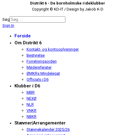
Distrikt 6 - De bornholmske rideklubber
Copyright © KD-IT / Design by Jakob K-D
Søg
Sign In
Forside
Om Distrikt 6
Kontakt- og kontooplysninger
Bestyrelse
Forretningsorden
Mødereferater
ØMKRs Mindelegat
Officials i D6
Klubber i D6
MBR
NEXØ
NLR
VNKR
NBKR
Stævner|Arrangementer
Stævnekalender 2025/26