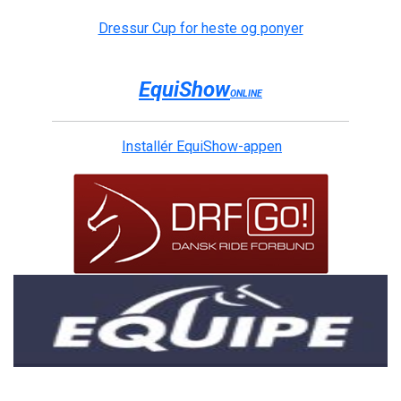
Dressur Cup for heste og ponyer
EquiShow
ONLINE
Installér EquiShow-appen