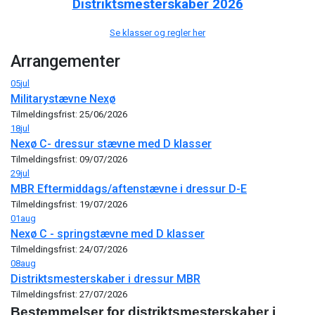
Distriktsmesterskaber 2026
Se klasser og regler her
Arrangementer
05
jul
Militarystævne Nexø
Tilmeldingsfrist: 25/06/2026
18
jul
Nexø C- dressur stævne med D klasser
Tilmeldingsfrist: 09/07/2026
29
jul
MBR Eftermiddags/aftenstævne i dressur D-E
Tilmeldingsfrist: 19/07/2026
01
aug
Nexø C - springstævne med D klasser
Tilmeldingsfrist: 24/07/2026
08
aug
Distriktsmesterskaber i dressur MBR
Tilmeldingsfrist: 27/07/2026
Bestemmelser for distriktsmesterskaber i