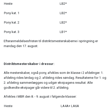
Heste
LB2*
Pony kat. 1
LB2*
Pony kat. 2
LB2*
Pony kat. 3
LB1*
Efteranmeldelsesfristen til distriktsmesterskaberne i springning er
mandag den 17. august.
Distriktsmesterskaber i dressur:
Alle mesterskaber, også pony, afvikles som én klasse i 2 afdelinger. 1.
afdeling rides lørdag og 2. afdeling rides søndag. Resultaterne for 1. og
2. afdeling sammenlægges og udgør ekvipagens resultat. Alle
godkendte ekvipager går videre til 2. afdeling.
Afvikles i MBR den 8. - 9. august i følgende klasser:
Heste
LA4A+ LA6A