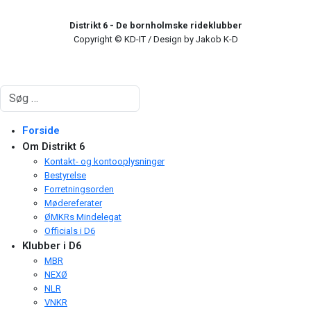
Distrikt 6 - De bornholmske rideklubber
Copyright © KD-IT / Design by Jakob K-D
Søg
Forside
Om Distrikt 6
Kontakt- og kontooplysninger
Bestyrelse
Forretningsorden
Mødereferater
ØMKRs Mindelegat
Officials i D6
Klubber i D6
MBR
NEXØ
NLR
VNKR