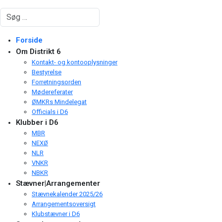
Søg
Forside
Om Distrikt 6
Kontakt- og kontooplysninger
Bestyrelse
Forretningsorden
Mødereferater
ØMKRs Mindelegat
Officials i D6
Klubber i D6
MBR
NEXØ
NLR
VNKR
NBKR
Stævner|Arrangementer
Stævnekalender 2025/26
Arrangementsoversigt
Klubstævner i D6