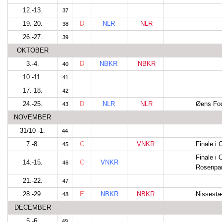
12.-13.
37
19.-20.
D
NLR
NLR
38
26.-27.
39
OKTOBER
3.-4.
D
NBKR
NBKR
40
10.-11.
41
17.-18.
42
24.-25.
D
NLR
NLR
Øens Fo
43
NOVEMBER
31/10 -1.
44
7.-8.
C
VNKR
Finale i 
45
Finale i 
14.-15.
C
VNKR
46
Rosenpa
21.-22.
47
28.-29.
E
NBKR
NBKR
Nissest
48
DECEMBER
5.-6.
49