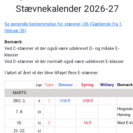
Stævnekalender 2026-27
Se generelle bestemmelse for stævner i D6 (Gældende fra 1.
februar 26)
Bemærk:
Ved C-stævner vil der også være udskrevet D- og måske E-
klasser.
Ved D-stævner vil der normalt også være udskrevet E-klasser.
I løbet af året vil der blive tilføjet flere E-stævner.
Type
Dressur
Spring
Military
Bemærk
Uge
MARTS
28/2.-1.
C
VNKR
VNKR
9
Hingstek
7.-
8.
10
Herning
15.
D
NLR
Med E-kl
11
21.-22.
12