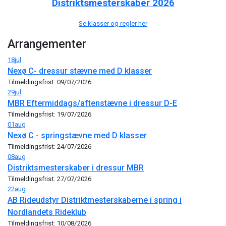
Distriktsmesterskaber 2026
Se klasser og regler her
Arrangementer
18
jul
Nexø C- dressur stævne med D klasser
Tilmeldingsfrist: 09/07/2026
29
jul
MBR Eftermiddags/aftenstævne i dressur D-E
Tilmeldingsfrist: 19/07/2026
01
aug
Nexø C - springstævne med D klasser
Tilmeldingsfrist: 24/07/2026
08
aug
Distriktsmesterskaber i dressur MBR
Tilmeldingsfrist: 27/07/2026
22
aug
AB Rideudstyr Distriktmesterskaberne i spring i
Nordlandets Rideklub
Tilmeldingsfrist: 10/08/2026