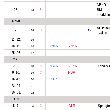
NBKR
28.
E
BM i møn
13
ringridni
APRIL
St. Hest
2.
D
D6
14
kval. på
11.-12.
15
18.-19.
C
VNKR
VNKR
16
25.-26.
17
MAJ
2.-3.
D
NBKR
NBKR
Land & F
18
9.-10.
C
MBR
19
16.-17.
C
NLR
20
23.-24.
21
30.-31.
22
JUNI
5.-7.
C
NLR
Springfe
23