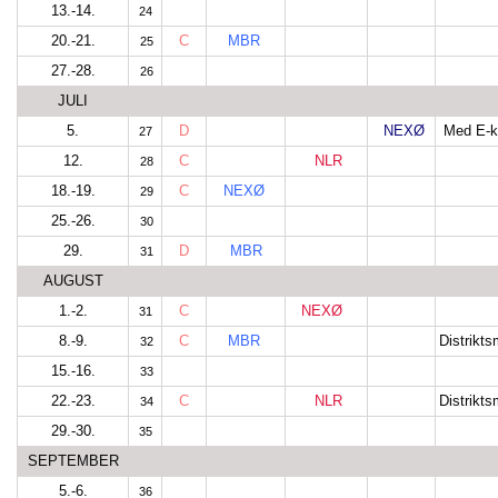
13.-14.
24
20.-21.
C
MBR
25
27.-28.
26
JULI
5.
D
NEXØ
Med E-k
27
12.
C
NLR
28
18.-19.
C
NEXØ
29
25.-26.
30
29.
D
MBR
31
AUGUST
1.-2.
C
NEXØ
31
8.-9.
C
MBR
Distrikt
32
15.-16.
33
22.-23.
C
NLR
Distrikt
34
29.-30.
35
SEPTEMBER
5.-6.
36