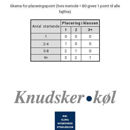
Skema for placeringspoint (hvis metode = B0 gives 1 point til alle
fejlfrie)
Placering i klassen
Antal
startende
1
2
3+
1
0
0
0
1
0
0
2-4
5-8
2
1
0
9+
3
2
1