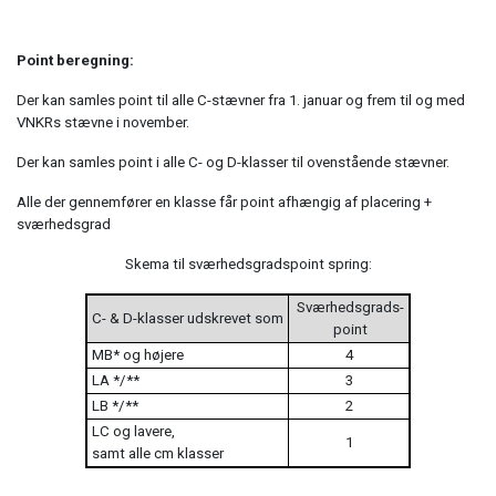
Point beregning:
Der kan samles point til alle C-stævner fra 1. januar og frem til og med
VNKRs stævne i november.
Der kan samles point i alle C- og D-klasser til ovenstående stævner.
Alle der gennemfører en klasse får point afhængig af placering +
sværhedsgrad
Skema til sværhedsgradspoint spring:
Sværhedsgrads-
C- & D-klasser udskrevet som
point
MB* og højere
4
LA */**
3
LB */**
2
LC og lavere,
1
samt alle cm klasser