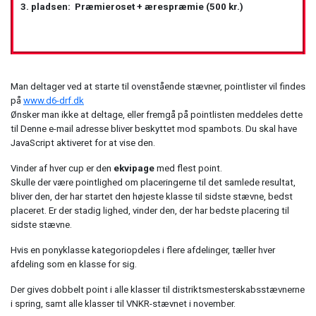
3. pladsen: Præmieroset + ærespræmie (500 kr.)
Man deltager ved at starte til ovenstående stævner, pointlister vil findes
på
www.d6-drf.dk
Ønsker man ikke at deltage, eller fremgå på pointlisten meddeles dette
til
Denne e-mail adresse bliver beskyttet mod spambots. Du skal have
JavaScript aktiveret for at vise den.
Vinder af hver cup er den
ekvipage
med flest point.
Skulle der være pointlighed om placeringerne til det samlede resultat,
bliver den, der har startet den højeste klasse til sidste stævne, bedst
placeret. Er der stadig lighed, vinder den, der har bedste placering til
sidste stævne.
Hvis en ponyklasse kategoriopdeles i flere afdelinger, tæller hver
afdeling som en klasse for sig.
Der gives dobbelt point i alle klasser til distriktsmesterskabsstævnerne
i spring, samt alle klasser til VNKR-stævnet i november.