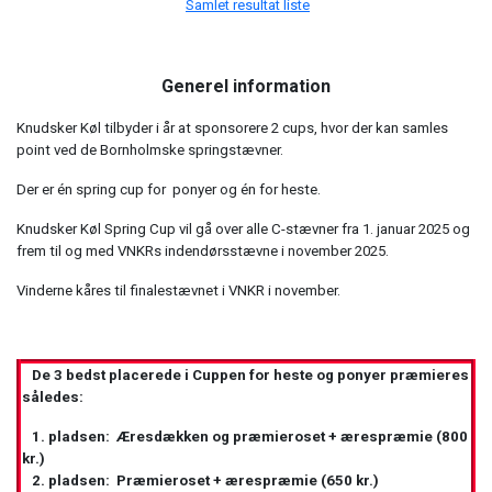
Samlet resultat liste
Generel information
Knudsker Køl tilbyder i år at sponsorere 2 cups, hvor der kan samles
point ved de Bornholmske springstævner.
Der er én spring cup for ponyer og én for heste.
Knudsker Køl Spring Cup vil gå over alle C-stævner fra 1. januar 2025 og
frem til og med VNKRs indendørsstævne i november 2025.
Vinderne kåres til finalestævnet i VNKR i november.
De 3 bedst placerede i Cuppen for heste og ponyer præmieres
således:
1. pladsen: Æresdækken og præmieroset + ærespræmie (800
kr.)
2. pladsen: Præmieroset + ærespræmie (650 kr.)