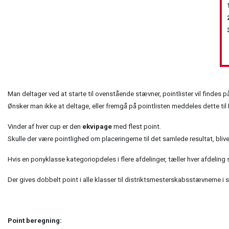
1
2
3
Man deltager ved at starte til ovenstående stævner, pointlister vil findes 
Ønsker man ikke at deltage, eller fremgå på pointlisten meddeles dette til
Vinder af hver cup er den
ekvipage
med flest point.
Skulle der være pointlighed om placeringerne til det samlede resultat, blive
Hvis en ponyklasse kategoriopdeles i flere afdelinger, tæller hver afdeling 
Der gives dobbelt point i alle klasser til distriktsmesterskabsstævnerne i 
Point beregning: