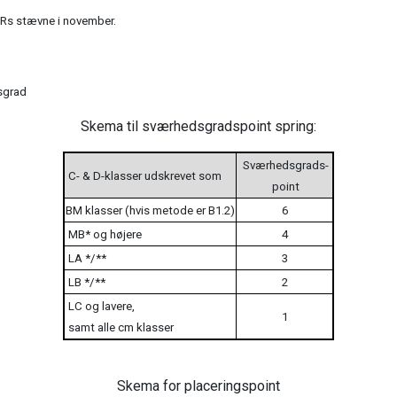
NKRs stævne i november.
sgrad
Skema til sværhedsgradspoint spring:
Sværhedsgrads-
C- & D-klasser udskrevet som
point
BM klasser (hvis metode er B1.2)
6
MB* og højere
4
LA */**
3
LB */**
2
LC og lavere,
1
samt alle cm klasser
Skema for placeringspoint