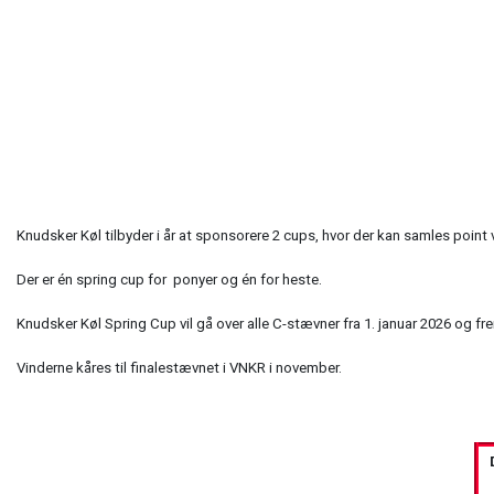
Knudsker Køl tilbyder i år at sponsorere 2 cups, hvor der kan samles poin
Der er én spring cup for ponyer og én for heste.
Knudsker Køl Spring Cup vil gå over alle C-stævner fra 1. januar 2026 og
Vinderne kåres til finalestævnet i VNKR i november.
D