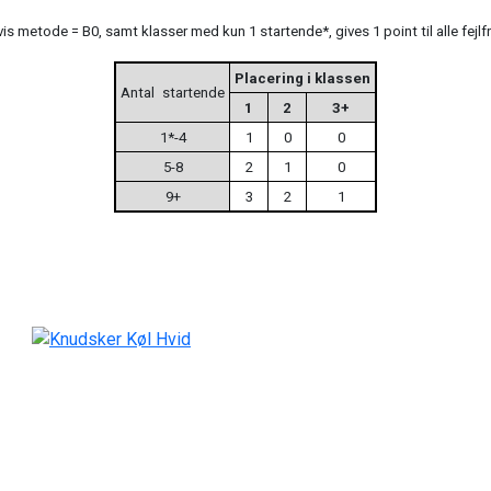
vis metode = B0, samt klasser med kun 1 startende*, gives 1 point til alle fejlfr
Placering i klassen
Antal
startende
1
2
3+
1*-4
1
0
0
5-8
2
1
0
9+
3
2
1