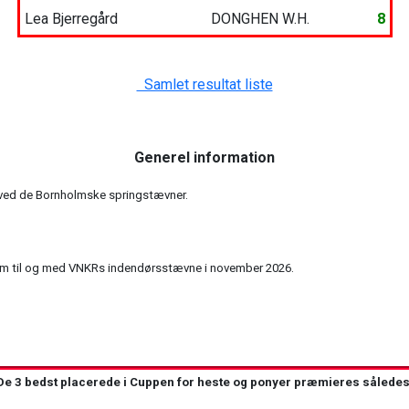
Lea Bjerregård
DONGHEN W.H.
8
Samlet resultat liste
Generel information
t ved de Bornholmske springstævner.
 frem til og med VNKRs indendørsstævne i november 2026.
e 3 bedst placerede i Cuppen for heste og ponyer præmieres sålede