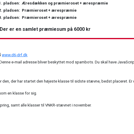
. pladsen: Æresdækken og præmieroset + ærespræmie
. pladsen: Præmieroset + ærespræmie
. pladsen: Præmieroset + ærespræmie
Der er en samlet præmiesum på 6000 kr
på
www.d6-drf.dk
Denne e-mail adresse bliver beskyttet mod spambots. Du skal have JavaScript 
r den, der har startet den højeste klasse til sidste stævne, bedst placeret. Er 
som en klasse for sig.
spring, samt alle klasser til VNKR-stævnet i november.