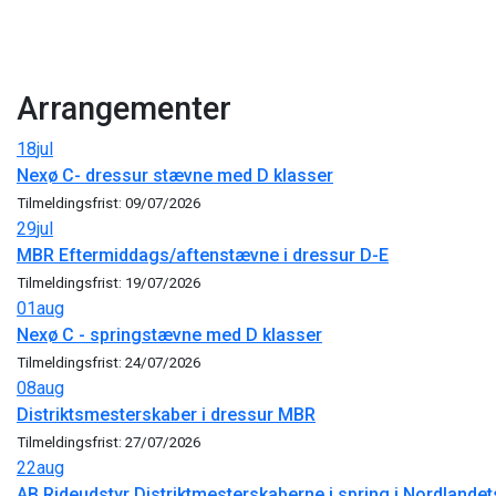
Arrangementer
18
jul
Nexø C- dressur stævne med D klasser
Tilmeldingsfrist: 09/07/2026
29
jul
MBR Eftermiddags/aftenstævne i dressur D-E
Tilmeldingsfrist: 19/07/2026
01
aug
Nexø C - springstævne med D klasser
Tilmeldingsfrist: 24/07/2026
08
aug
Distriktsmesterskaber i dressur MBR
Tilmeldingsfrist: 27/07/2026
22
aug
AB Rideudstyr Distriktmesterskaberne i spring i Nordlandet