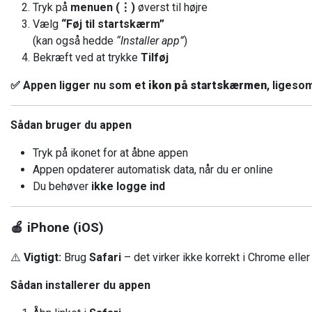
Tryk på
menuen (
⋮
)
øverst til højre
Vælg
“Føj til startskærm”
(kan også hedde
“Installer app”
)
Bekræft ved at trykke
Tilføj
✅ Appen ligger nu som et
ikon på startskærmen
, ligeso
Sådan bruger du appen
Tryk på ikonet for at åbne appen
Appen opdaterer automatisk data, når du er online
Du behøver
ikke logge ind
🍎 iPhone (iOS)
⚠️
Vigtigt:
Brug
Safari
– det virker ikke korrekt i Chrome elle
Sådan installerer du appen