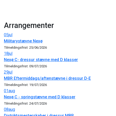
Arrangementer
05
jul
Militarystævne Nexø
Tilmeldingsfrist: 25/06/2026
18
jul
Nexø C- dressur stævne med D klasser
Tilmeldingsfrist: 09/07/2026
29
jul
MBR Eftermiddags/aftenstævne i dressur D-E
Tilmeldingsfrist: 19/07/2026
01
aug
Nexø C - springstævne med D klasser
Tilmeldingsfrist: 24/07/2026
08
aug
Distriktsmesterskaber i dressur MBR