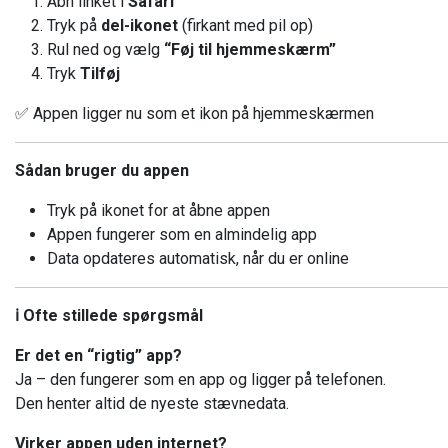
Åbn linket i
Safari
Tryk på
del-ikonet
(firkant med pil op)
Rul ned og vælg
“Føj til hjemmeskærm”
Tryk
Tilføj
✅ Appen ligger nu som et ikon på hjemmeskærmen
Sådan bruger du appen
Tryk på ikonet for at åbne appen
Appen fungerer som en almindelig app
Data opdateres automatisk, når du er online
ℹ️ Ofte stillede spørgsmål
Er det en “rigtig” app?
Ja – den fungerer som en app og ligger på telefonen.
Den henter altid de nyeste stævnedata.
Virker appen uden internet?