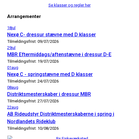
Se klasser og regler her
Arrangementer
18
jul
Nexø C- dressur stævne med D klasser
Tilmeldingsfrist: 09/07/2026
29
jul
MBR Eftermiddags/aftenstævne i dressur D-E
Tilmeldingsfrist: 19/07/2026
01
aug
Nexø C - springstævne med D klasser
Tilmeldingsfrist: 24/07/2026
08
aug
Distriktsmesterskaber i dressur MBR
Tilmeldingsfrist: 27/07/2026
22
aug
AB Rideudstyr Distriktmesterskaberne i spring i
Nordlandets Rideklub
Tilmeldingsfrist: 10/08/2026