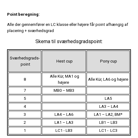
Point beregning:
Alle der gennemfører en LC klasse eller højere får point afhængig af
placering + sværhedsgrad
Skema til sværhedsgradspoint:
Sværhedsgrads-
Hest cup
Pony cup
point
Alle Kür, MA1 og
8
Alle Kür, LA6 og højere
højere
7
MB0 – MB3
5
LA5
4
LA3 – LA4
3
LA4 – LA6
LA1 – LA2, BM*
2
LA1 – LA3
LB1 – LB3
1
LC1 - LB3
LC1 - LC3