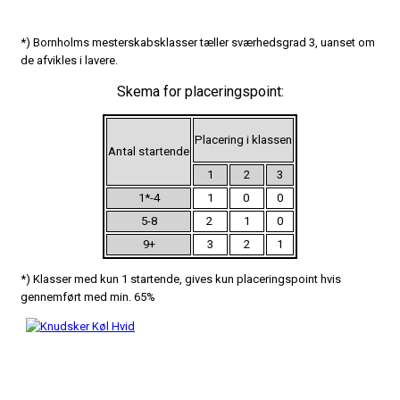
*) Bornholms mesterskabsklasser tæller sværhedsgrad 3, uanset om
de afvikles i lavere.
Skema for placeringspoint:
Placering i klassen
Antal startende
1
2
3
1*-4
1
0
0
5-8
2
1
0
9+
3
2
1
*) Klasser med kun 1 startende, gives kun placeringspoint hvis
gennemført med min. 65%