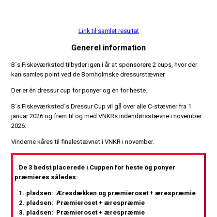
Link til samlet resultat
Generel information
B´s Fiskeværksted tilbyder igen i år at sponsorere 2 cups, hvor der
kan samles point ved de Bornholmske dressurstævner.
Der er én dressur cup for ponyer og én for heste.
B´s Fiskeværksted´s Dressur Cup vil gå over alle C-stævner fra 1.
januar 2026 og frem til og med VNKRs indendørsstævne i november
2026.
Vinderne kåres til finalestævnet i VNKR i november.
De 3 bedst placerede i Cuppen for heste og ponyer
præmieres således:
1. pladsen: Æresdækken og præmieroset + ærespræmie
2. pladsen: Præmieroset + ærespræmie
3. pladsen: Præmieroset + ærespræmie