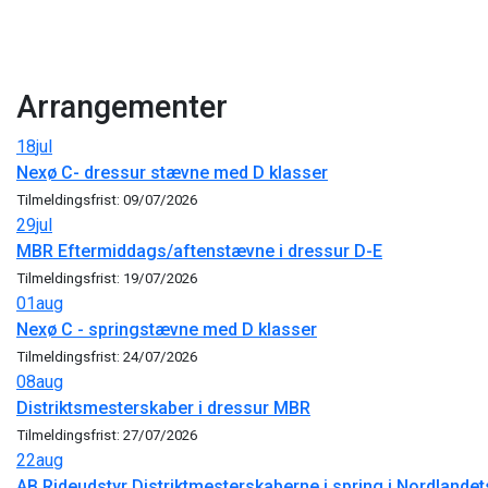
Arrangementer
18
jul
Nexø C- dressur stævne med D klasser
Tilmeldingsfrist: 09/07/2026
29
jul
MBR Eftermiddags/aftenstævne i dressur D-E
Tilmeldingsfrist: 19/07/2026
01
aug
Nexø C - springstævne med D klasser
Tilmeldingsfrist: 24/07/2026
08
aug
Distriktsmesterskaber i dressur MBR
Tilmeldingsfrist: 27/07/2026
22
aug
AB Rideudstyr Distriktmesterskaberne i spring i Nordlandet