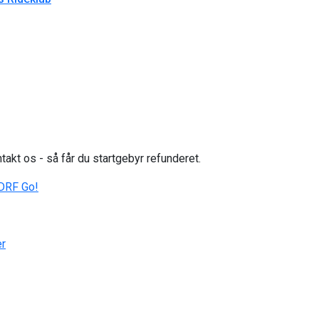
takt os - så får du startgebyr refunderet.
DRF Go!
er