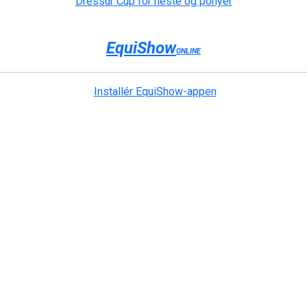
Dressur Cup for heste og ponyer
EquiShow
ONLINE
Installér EquiShow-appen