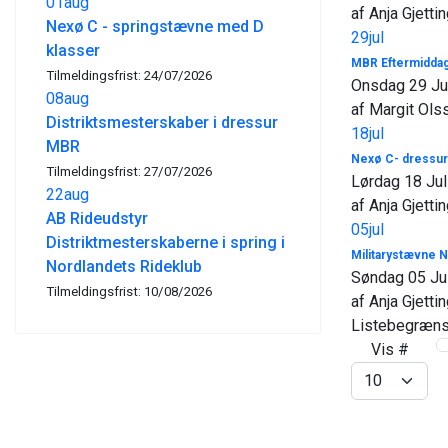
01
aug
af Anja Gjetti
Nexø C - springstævne med D
29
jul
klasser
MBR Eftermiddag
Tilmeldingsfrist: 24/07/2026
Onsdag 29 Ju
08
aug
af Margit Ols
Distriktsmesterskaber i dressur
18
jul
MBR
Nexø C- dressur
Tilmeldingsfrist: 27/07/2026
Lørdag 18 Jul
22
aug
af Anja Gjetti
AB Rideudstyr
05
jul
Distriktmesterskaberne i spring i
Militarystævne 
Nordlandets Rideklub
Søndag 05 Ju
Tilmeldingsfrist: 10/08/2026
af Anja Gjetti
Listebegræns
Vis #