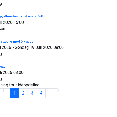
ng
s/aftenstævne i dressur D-E
li 2026 15:00
son
 stævne med D klasser
i 2026 - Søndag 19 Juli 2026 08:00
ng
Nexø
li 2026 08:00
ng
ning for sideopdeling
1
2
3
4