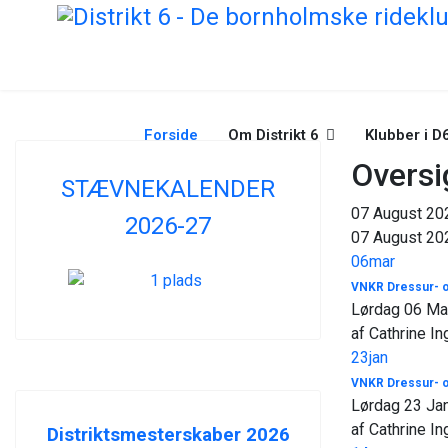
Forside
Om Distrikt 6
Klubber i D
Oversi
STÆVNEKALENDER
07 August 20
2026-27
07 August 20
06
mar
VNKR Dressur- o
Lørdag 06 Ma
af Cathrine In
23
jan
VNKR Dressur- o
Lørdag 23 Ja
af Cathrine In
Distriktsmesterskaber 2026