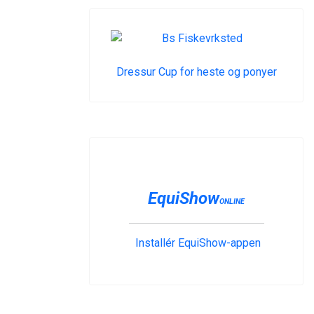
Dressur Cup for heste og ponyer
EquiShow
ONLINE
Installér EquiShow-appen