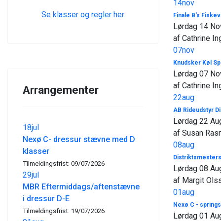
14
nov
Se klasser og regler her
Finale B's Fiske
Lørdag 14 No
af Cathrine In
07
nov
Knudsker Køl Spr
Lørdag 07 No
af Cathrine In
Arrangementer
22
aug
AB Rideudstyr Di
Lørdag 22 Au
18
jul
af Susan Ra
Nexø C- dressur stævne med D
08
aug
klasser
Distriktsmester
Tilmeldingsfrist: 09/07/2026
Lørdag 08 Au
29
jul
af Margit Ols
MBR Eftermiddags/aftenstævne
01
aug
i dressur D-E
Nexø C - spring
Tilmeldingsfrist: 19/07/2026
Lørdag 01 Au