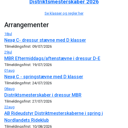
Distriktsmesterskaber 2026
Se klasser og regler her
Arrangementer
18
jul
Nexø C- dressur stævne med D klasser
Tilmeldingsfrist: 09/07/2026
29
jul
MBR Eftermiddags/aftenstævne i dressur D-E
Tilmeldingsfrist: 19/07/2026
01
aug
Nexø C - springstævne med D klasser
Tilmeldingsfrist: 24/07/2026
08
aug
Distriktsmesterskaber i dressur MBR
Tilmeldingsfrist: 27/07/2026
22
aug
AB Rideudstyr Distriktmesterskaberne i spring i
Nordlandets Rideklub
Tilmeldingsfrist: 10/08/2026