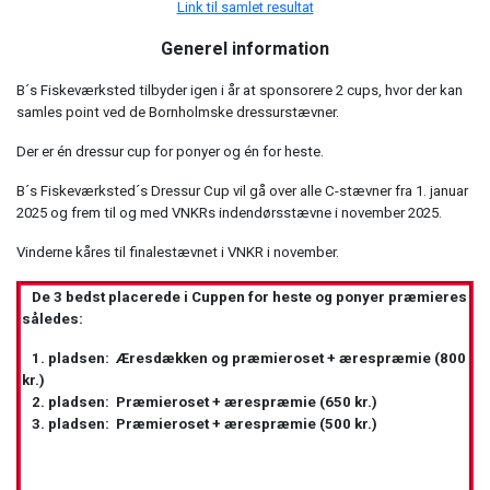
Link til samlet resultat
Generel information
B´s Fiskeværksted tilbyder igen i år at sponsorere 2 cups, hvor der kan
samles point ved de Bornholmske dressurstævner.
Der er én dressur cup for ponyer og én for heste.
B´s Fiskeværksted´s Dressur Cup vil gå over alle C-stævner fra 1. januar
2025 og frem til og med VNKRs indendørsstævne i november 2025.
Vinderne kåres til finalestævnet i VNKR i november.
De 3 bedst placerede i Cuppen for heste og ponyer præmieres
således:
1. pladsen: Æresdækken og præmieroset + ærespræmie (800
kr.)
2. pladsen: Præmieroset + ærespræmie (650 kr.)
3. pladsen: Præmieroset + ærespræmie (500 kr.)